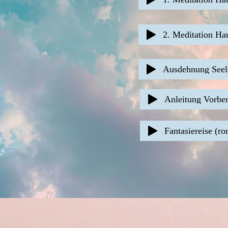
2. Meditation Ha
Ausdehnung Seele
Anleitung Vorber
Fantasiereise (r