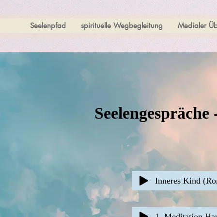
Seelenpfad
spirituelle Wegbegleitung
Medialer Üb
Seelengespräche -
Inneres Kind (Ro
1. Meditation Ha